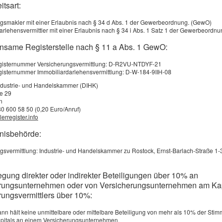
Die GKV konzentriert sich auf die medizinische Basis. Individuelle Wünsch
itsart:
Kosten. Typische Bereiche sind:
gsmakler mit einer Erlaubnis nach § 34 d Abs. 1 der Gewerbeordnung. (GewO)
arlehensvermittler mit einer Erlaubnis nach § 34 i Abs. 1 Satz 1 der Gewerbeordn
 Seitenzahnbereich
nsame Registerstelle nach § 11 a Abs. 1 GewO:
registernummer Versicherungsvermittlung: D-R2VU-NTDYF-21
egisternummer Immobiliardarlehensvermittlung: D-W-184-9IIH-08
ndustrie- und Handelskammer (DIHK)
ße 29
n
80 600 58 50 (0,20 Euro/Anruf)
Prozent der Regelversorgung, doch es bezieht sich weiterhin auf die Standar
erregister.info
bnisbehörde:
n hier deutlich. Sie ergänzt den gesetzlichen Zuschuss und ermöglicht es, sich
gsvermittlung: Industrie- und Handelskammer zu Rostock, Ernst-Barlach-Straße 1-
egung direkter oder indirekter Beteiligungen über 10% an
bhängig):
rungsunternehmen oder von Versicherungsunternehmen am Kap
rungsvermittlers über 10%:
Kronen
nn hält keine unmittelbare oder mittelbare Beteiligung von mehr als 10% der Stim
pitals an einem Versicherungsunternehmen.