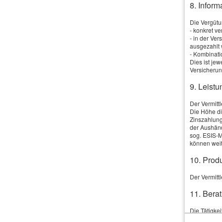
8. Infor
2. Was bedeutet Leistungsstaffel?
Die Vergütun
- konkret v
In den ersten Jahren gelten häufig Höchstgrenzen, die sich 
- in der Ve
ausgezahlt 
3. Lohnt sich der Abschluss auch ohne akuten Behandlung
- Kombinati
Dies ist je
Gerade dann. Ein früher Abschluss bietet bessere Annahm
Versicherun
9. Leistu
Der Vermitt
Die Höhe di
[
zurück
]
Zinszahlung
der Aushänd
sog. ESIS-M
können weit
10. Prod
Der Vermittl
11. Berat
Die Tätigkei