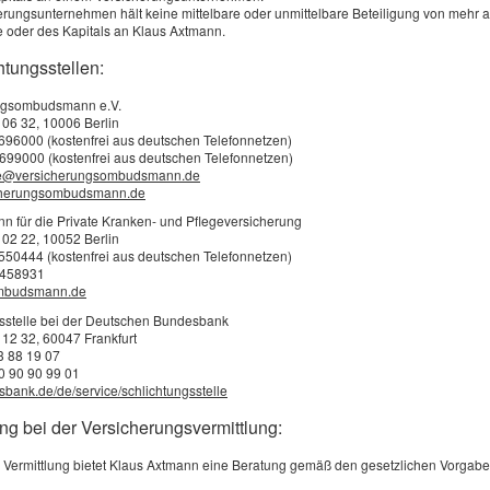
erungsunternehmen hält keine mittelbare oder unmittelbare Beteiligung von mehr 
 oder des Kapitals an Klaus Axtmann.
htungsstellen:
ngsombudsmann e.V.
 06 32, 10006 Berlin
3696000 (kostenfrei aus deutschen Telefonnetzen)
hr bringt. Irrtum: Ein lückenlos geführtes Bonusheft lohnt sich in jedem F
699000 (kostenfrei aus deutschen Telefonnetzen)
e@versicherungsombudsmann.de
cherungsombudsmann.de
für die Private Kranken- und Pflegeversicherung
e wichtige Rolle. Also ab wann leistet der Tarif nach Abschluss. Viele Zahn
 02 22, 10052 Berlin
2550444 (kostenfrei aus deutschen Telefonnetzen)
anz darauf. Inzwischen bieten einige Versicherer sogar Lösungen an, die auc
0458931
ungssituation noch die Möglichkeit die finanzielle Belastung zu reduzieren.
mbudsmann.de
sstelle bei der Deutschen Bundesbank
ünstigeren Beiträgen und einer breiteren Tarifauswahl. Gleichzeitig ermöglic
 12 32, 60047 Frankfurt
23 88 19 07
hngesundheit.
70 90 90 99 01
ank.de/de/service/schlichtungsstelle
ng bei der Versicherungsvermittlung:
 Vermittlung bietet Klaus Axtmann eine Beratung gemäß den gesetzlichen Vorgabe
n inklusive GKV-Zuschuss. Entscheidend ist, welche Versorgungsqualität ge