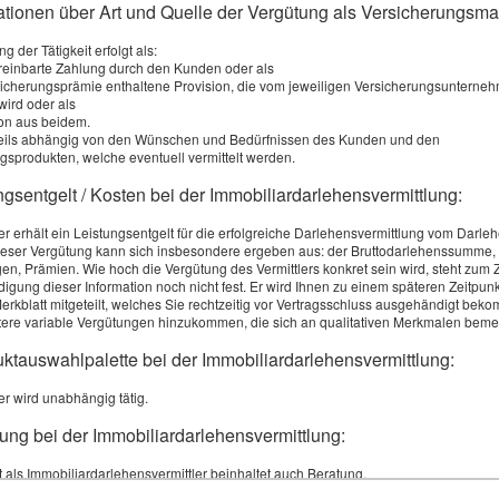
mationen über Art und Quelle der Vergütung als Versicherungsma
g der Tätigkeit erfolgt als:
ereinbarte Zahlung durch den Kunden oder als
schrittweise erhöhen. Dadurch bleibt der Beitrag kalkulierbar.
rsicherungsprämie enthaltene Provision, die vom jeweiligen Versicherungsunterne
wird oder als
sbedarf?
on aus beidem.
weils abhängig von den Wünschen und Bedürfnissen des Kunden und den
echancen und sichert umfassenden Zugang zu Prophylaxe und hochwertigen 
gsprodukten, welche eventuell vermittelt werden.
ngsentgelt / Kosten bei der Immobiliardarlehensvermittlung:
ler erhält ein Leistungsentgelt für die erfolgreiche Darlehensvermittlung vom Darle
eser Vergütung kann sich insbesondere ergeben aus: der Bruttodarlehenssumme,
en, Prämien. Wie hoch die Vergütung des Vermittlers konkret sein wird, steht zum 
igung dieser Information noch nicht fest. Er wird Ihnen zu einem späteren Zeitpun
erkblatt mitgeteilt, welches Sie rechtzeitig vor Vertragsschluss ausgehändigt bek
ere variable Vergütungen hinzukommen, die sich an qualitativen Merkmalen beme
uktauswahlpalette bei der Immobiliardarlehensvermittlung:
er wird unabhängig tätig.
·
·
·
·
·
Impressum
Rechtliche Hinweise
Datenschutz
Erstinformation
Beschwerden
Cookie
ung bei der Immobiliardarlehensvermittlung:
t als Immobiliardarlehensvermittler beinhaltet auch Beratung.