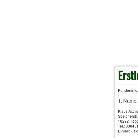
News-Archiv | Artikel vom 13.05.2026
Zahnvorsorge: Gesünde
Erst
Kundeninfor
1. Name,
Klaus Axtm
Speicherstr
18292 Hop
Tel.: 0384
E-Mail: k.