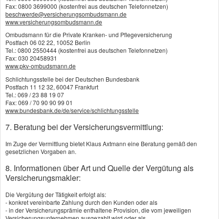
Bedürfnisse Ihres Unternehmens zuschneiden. Versicherbar
Fax: 0800 3699000 (kostenfrei aus deutschen Telefonnetzen)
beschwerde@versicherungsombudsmann.de
sind Verlust und Sachschäden an den transportierten Gütern
www.versicherungsombudsmann.de
selbst, aber auch Vermögensschäden Ihrer Kunden, die durch
Ombudsmann für die Private Kranken- und Pflegeversicherung
Postfach 06 02 22, 10052 Berlin
verspätete Anlieferung entstehen. Die Transportversicherung
Tel.: 0800 2550444 (kostenfrei aus deutschen Telefonnetzen)
Fax: 030 20458931
leistet unabhängig davon, wer den Transportschaden
www.pkv-ombudsmann.de
Schlichtungsstelle bei der Deutschen Bundesbank
verschuldet. Je nach Anbieter und Tarif gilt Rundum-Schutz
Postfach 11 12 32, 60047 Frankfurt
Tel.: 069 / 23 88 19 07
weltweit für alle Arten von Risiken, denen Ihre
Fax: 069 / 70 90 90 99 01
www.bundesbank.de/de/service/schlichtungsstelle
Transportgüter ausgesetzt sind.
7. Beratung bei der Versicherungsvermittlung:
Im Zuge der Vermittlung bietet Klaus Axtmann eine Beratung gemäß den
gesetzlichen Vorgaben an.
8. Informationen über Art und Quelle der Vergütung als
Vergleich und Angebot
Versicherungsmakler:
Transportversicherung
Die Vergütung der Tätigkeit erfolgt als:
- konkret vereinbarte Zahlung durch den Kunden oder als
Wir erstellen Ihnen gerne ein Vergleichsangebot.
- in der Versicherungsprämie enthaltene Provision, die vom jeweiligen
Versicherungsunternehmen ausgezahlt wird oder als