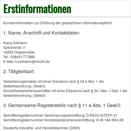
Erstinformationen
Kundeninformation zur Erfüllung der gesetzlichen Informationspflicht
1. Name, Anschrift und Kontaktdaten:
Klaus Axtmann
Transport-Versicherung
Speicherstr.11
18292 Hoppenrade
Tel.: 038451777880
E-Mail: k.axtmann@mvi24.de
2. Tätigkeitsart:
Versicherungsmakler mit einer Erlaubnis nach § 34 d Abs. 1 der
Gewerbeordnung. (GewO)
Immobiliardarlehensvermittler mit einer Erlaubnis nach § 34 i Abs. 1 Satz 1 der
Gewerbeordnung. (GewO)
3. Gemeinsame Registerstelle nach § 11 a Abs. 1 GewO:
Vermittlerregisternummer Versicherungsvermittlung: D-R2VU-NTDYF-21
Vermittlerregisternummer Immobiliardarlehensvermittlung: D-W-184-9IIH-08
Deutsche Industrie- und Handelskammer (DIHK)