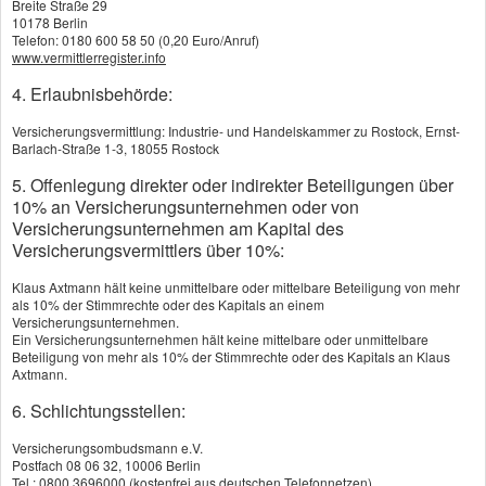
Breite Straße 29
KI
10178 Berlin
Telefon: 0180 600 58 50 (0,20 Euro/Anruf)
www.vermittlerregister.info
Schützen Sie Ihre Waren mit einer Transport-Versicherung
4. Erlaubnisbehörde:
Mit einer Transport-Versicherung schützen Sie sich als
Gewerbetreibender vor Beschädigung und Verlust Ihrer
Versicherungsvermittlung: Industrie- und Handelskammer zu Rostock, Ernst-
Barlach-Straße 1-3, 18055 Rostock
Waren während der Beförderung. Wenn Ware beim Verladen
5. Offenlegung direkter oder indirekter Beteiligungen über
vom Gabelstapler fällt, bei einem Lkw-Unfall beschädigt wird
10% an Versicherungsunternehmen oder von
Versicherungsunternehmen am Kapital des
oder vom Frachthof gestohlen wird, müssen Sie mit hohem
Versicherungsvermittlers über 10%:
Verlust rechnen. Die Haft­pflichtversicherungen der
Klaus Axtmann hält keine unmittelbare oder mittelbare Beteiligung von mehr
Transporteure zahlen oft nicht genug, um entstandene
als 10% der Stimmrechte oder des Kapitals an einem
Versicherungsunternehmen.
Schäden an Ihrer Ware voll zu ersetzen. Gegen dieses
Ein Versicherungsunternehmen hält keine mittelbare oder unmittelbare
Beteiligung von mehr als 10% der Stimmrechte oder des Kapitals an Klaus
finanzielle Risiko schützt Sie eine Transport-Versicherung.
Axtmann.
6. Schlichtungsstellen:
Der Versicherer ersetzt teure Transportschäden
Versicherungsombudsmann e.V.
Die Transportversicherung lässt sich individuell auf die
Postfach 08 06 32, 10006 Berlin
Tel.: 0800 3696000 (kostenfrei aus deutschen Telefonnetzen)