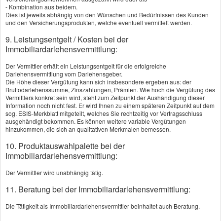
- Kombination aus beidem.
Dies ist jeweils abhängig von den Wünschen und Bedürfnissen des Kunden
An­ge­bot an­for­dern
und den Versicherungsprodukten, welche eventuell vermittelt werden.
9. Leistungsentgelt / Kosten bei der
Immobiliardarlehensvermittlung:
Der Vermittler erhält ein Leistungsentgelt für die erfolgreiche
Darlehensvermittlung vom Darlehensgeber.
Seite teilen:
Die Höhe dieser Vergütung kann sich insbesondere ergeben aus: der
Bruttodarlehenssumme, Zinszahlungen, Prämien. Wie hoch die Vergütung des
Vermittlers konkret sein wird, steht zum Zeitpunkt der Aushändigung dieser
Information noch nicht fest. Er wird Ihnen zu einem späteren Zeitpunkt auf dem
sog. ESIS-Merkblatt mitgeteilt, welches Sie rechtzeitig vor Vertragsschluss
ausgehändigt bekommen. Es können weitere variable Vergütungen
hinzukommen, die sich an qualitativen Merkmalen bemessen.
Impressum
10. Produktauswahlpalette bei der
Immobiliardarlehensvermittlung:
Rechtliche Hinweise
Der Vermittler wird unabhängig tätig.
11. Beratung bei der Immobiliardarlehensvermittlung:
Datenschutz
Die Tätigkeit als Immobiliardarlehensvermittler beinhaltet auch Beratung.
Erstinformation