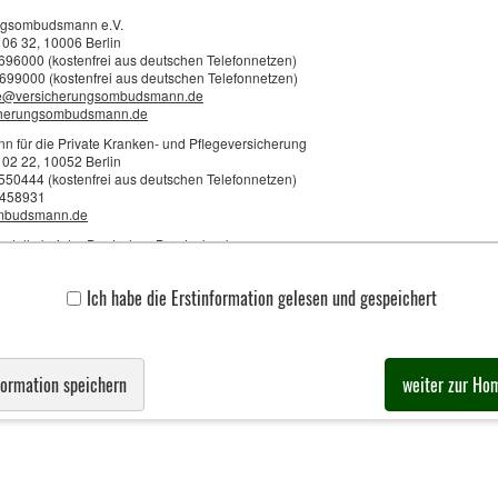
ngsombudsmann e.V.
 06 32, 10006 Berlin
3696000 (kostenfrei aus deutschen Telefonnetzen)
699000 (kostenfrei aus deutschen Telefonnetzen)
e@versicherungsombudsmann.de
·
·
·
·
·
Impressum
Rechtliche Hinweise
Datenschutz
Erstinformation
Beschwerden
Cookie
cherungsombudsmann.de
für die Private Kranken- und Pflegeversicherung
 02 22, 10052 Berlin
2550444 (kostenfrei aus deutschen Telefonnetzen)
0458931
mbudsmann.de
sstelle bei der Deutschen Bundesbank
 12 32, 60047 Frankfurt
23 88 19 07
Ich habe die Erstinformation gelesen und gespeichert
70 90 90 99 01
ank.de/de/service/schlichtungsstelle
ng bei der Versicherungsvermittlung:
formation speichern
weiter zur Ho
 Vermittlung bietet Klaus Axtmann eine Beratung gemäß den gesetzlichen Vorgabe
mationen über Art und Quelle der Vergütung als Versicherungsma
g der Tätigkeit erfolgt als:
ereinbarte Zahlung durch den Kunden oder als