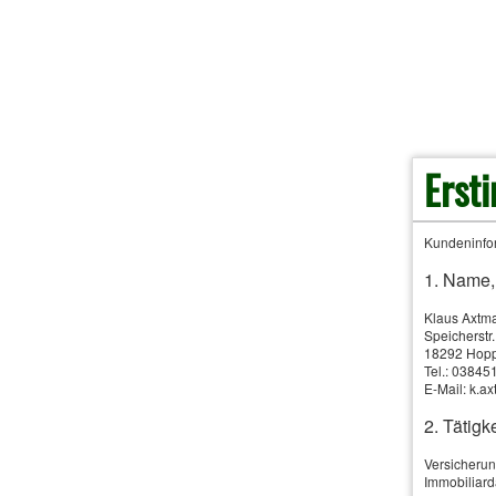
Vermögensschaden-Haft
Erst
Kundeninfor
1. Name,
Klaus Axtm
Speicherstr
18292 Hop
Tel.: 0384
E-Mail: k.
2. Tätigke
KI
Versicherun
Immobiliard