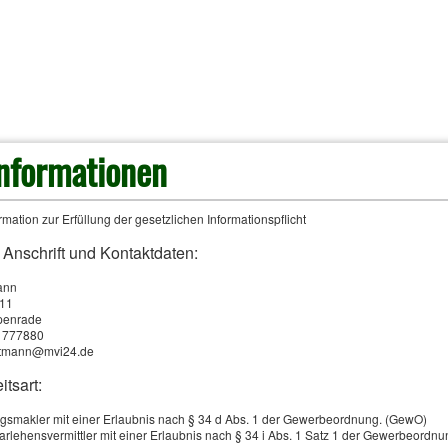
­pflicht
informationen
Vermögensschäden, die im Rahmen einer beruflichen Tätigkeit entstanden
mation zur Erfüllung der gesetzlichen Informationspflicht
Selbstständigen selbst getragen werden. Deshalb tragen diese Berufsgruppe
 Anschrift und Kontaktdaten:
Vermögensschadenhaftpflichtversicherung gegen Schadenersatzansprüche d
ann
.11
Im beruflichen Alltag kann ein Fehler hohe Schäden verursachen, für die 
penrade
51777880
werden kann. Daher ist der Abschluss einer Vermögensschadenhaftpflichtver
axtmann@mvi24.de
wenn der Unternehmer oder Selbstständige vermögensbezogenen Sorgfaltsp
itsart:
Vermögensschäden führen, die bei hohen Schäden auch die berufliche Exis
gsmakler mit einer Erlaubnis nach § 34 d Abs. 1 der Gewerbeordnung. (GewO)
finanziellen Ruin führen können. Als Beispiel für Berufsgruppen, in denen
arlehensvermittler mit einer Erlaubnis nach § 34 i Abs. 1 Satz 1 der Gewerbeordn