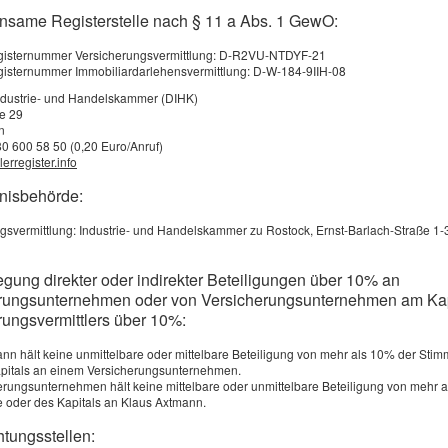
auftreten können, wären an dieser Stelle Ärzte, Architekten, Steuerberate
nsame Registerstelle nach § 11 a Abs. 1 GewO:
tigkeit kann eine fehlerhafte Entscheidung einen Schaden verursachen.
registernummer Versicherungsvermittlung: D-R2VU-NTDYF-21
egisternummer Immobiliardarlehensvermittlung: D-W-184-9IIH-08
ersicherung die Haft­pflichtansprüche bis zur vereinbarten Versicherungs
ndustrie- und Handelskammer (DIHK)
eshalb zählt zum Versicherungsumfang in der Regel auch das Abwehren von 
ße 29
n
80 600 58 50 (0,20 Euro/Anruf)
erregister.info
bnisbehörde:
gsvermittlung: Industrie- und Handelskammer zu Rostock, Ernst-Barlach-Straße 1-
t Vermögensschaden-Haft­pflicht
egung direkter oder indirekter Beteiligungen über 10% an
ergleichsangebot.
rungsunternehmen oder von Versicherungsunternehmen am Kap
rungsvermittlers über 10%:
nn hält keine unmittelbare oder mittelbare Beteiligung von mehr als 10% der Stim
pitals an einem Versicherungsunternehmen.
erungsunternehmen hält keine mittelbare oder unmittelbare Beteiligung von mehr 
 oder des Kapitals an Klaus Axtmann.
htungsstellen: