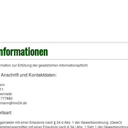
erung leicht gemacht
informationen
mation zur Erfüllung der gesetzlichen Informationspflicht
rd von einem Drittanbieter bereitgestellt und kann nur angezeigt werden, w
 Anschrift und Kontaktdaten:
ies für externe Medien erlauben. Sie können Ihre Einwilligung jederzeit wid
ann
den Sie in der
Datenschutzerklärung
.
.11
penrade
51777880
axtmann@mvi24.de
uben
nur Cookies für externe Medien erlauben
itsart:
gsmakler mit einer Erlaubnis nach § 34 d Abs. 1 der Gewerbeordnung. (GewO)
arlehensvermittler mit einer Erlaubnis nach § 34 i Abs. 1 Satz 1 der Gewerbeordn