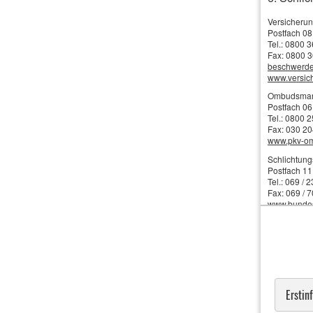
Versicheru
Postfach 08
Tel.: 0800 
Fax: 0800 3
beschwerd
www.versi
Ombudsmann 
Postfach 06
Tel.: 0800 
Fax: 030 2
www.pkv-o
Schlichtung
Postfach 11
Tel.: 069 / 
Fax: 069 / 
www.bundesb
7. Beratu
Im Zuge der
8. Infor
Erstin
Die Vergütun
- konkret v