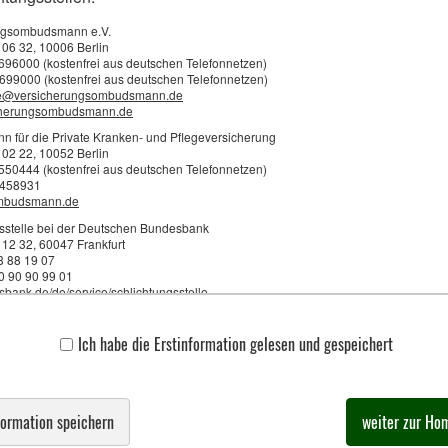
ngsombudsmann e.V.
 06 32, 10006 Berlin
3696000 (kostenfrei aus deutschen Telefonnetzen)
699000 (kostenfrei aus deutschen Telefonnetzen)
·
·
·
·
·
Impressum
Rechtliche Hinweise
Datenschutz
Erstinformation
Beschwerden
Cookie
e@versicherungsombudsmann.de
cherungsombudsmann.de
für die Private Kranken- und Pflegeversicherung
 02 22, 10052 Berlin
2550444 (kostenfrei aus deutschen Telefonnetzen)
0458931
mbudsmann.de
sstelle bei der Deutschen Bundesbank
 12 32, 60047 Frankfurt
23 88 19 07
70 90 90 99 01
ank.de/de/service/schlichtungsstelle
ng bei der Versicherungsvermittlung:
Ich habe die Erstinformation gelesen und gespeichert
 Vermittlung bietet Klaus Axtmann eine Beratung gemäß den gesetzlichen Vorgabe
mationen über Art und Quelle der Vergütung als Versicherungsma
formation speichern
weiter zur Ho
g der Tätigkeit erfolgt als:
ereinbarte Zahlung durch den Kunden oder als