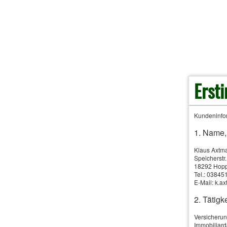
MERKURIUS Baufinanzi
Erst
Kundeninfor
Dieses Element wi
1. Name,
Drittanbieter-Cook
Klaus Axtm
Informationen fin
Speicherstr
18292 Hop
Tel.: 0384
E-Mail: k.
alle Cookies erla
2. Tätigke
Versicherun
Immobiliard