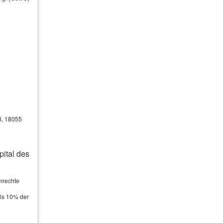
3, 18055
ital des
mrechte
als 10% der