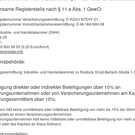
nsame Registerstelle nach § 11 a Abs. 1 GewO:
registernummer Versicherungsvermittlung: D-R2VU-NTDYF-21
egisternummer Immobiliardarlehensvermittlung: D-W-184-9IIH-08
ndustrie- und Handelskammer (DIHK)
ße 29
n
80 600 58 50 (0,20 Euro/Anruf)
erregister.info
bnisbehörde:
gsvermittlung: Industrie- und Handelskammer zu Rostock, Ernst-Barlach-Straße 1-
egung direkter oder indirekter Beteiligungen über 10% an
rungsunternehmen oder von Versicherungsunternehmen am Kap
rungsvermittlers über 10%:
nn hält keine unmittelbare oder mittelbare Beteiligung von mehr als 10% der Stim
pitals an einem Versicherungsunternehmen.
erungsunternehmen hält keine mittelbare oder unmittelbare Beteiligung von mehr 
 oder des Kapitals an Klaus Axtmann.
htungsstellen: