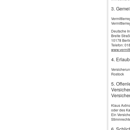
3. Gemei
Vermittler
Vermittlerr
Deutsche I
Breite Stra
10178 Berli
Telefon: 01
www.vermittl
4. Erlau
Versicherun
Rostock
5. Offenl
Versiche
Versiche
Klaus Axtma
oder des Ka
Ein Versich
Stimmrechte
6. Schlic