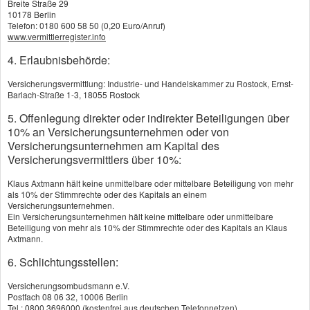
Breite Straße 29
10178 Berlin
Vorname, Name: *
Telefon: 0180 600 58 50 (0,20 Euro/Anruf)
www.vermittlerregister.info
4. Erlaubnisbehörde:
E-Mail: *
Versicherungsvermittlung: Industrie- und Handelskammer zu Rostock, Ernst-
Barlach-Straße 1-3, 18055 Rostock
5. Offenlegung direkter oder indirekter Beteiligungen über
Telefon:
10% an Versicherungsunternehmen oder von
Versicherungsunternehmen am Kapital des
Versicherungsvermittlers über 10%:
Ich bin einverstanden
, dass die eingegebenen Daten zur
Klaus Axtmann hält keine unmittelbare oder mittelbare Beteiligung von mehr
Bearbeitung meines Anliegens verwendet werden (weitere
als 10% der Stimmrechte oder des Kapitals an einem
Versicherungsunternehmen.
Informationen und Widerrufshinweise in der
Ein Versicherungsunternehmen hält keine mittelbare oder unmittelbare
Datenschutzerklärung
). *
Beteiligung von mehr als 10% der Stimmrechte oder des Kapitals an Klaus
Axtmann.
6. Schlichtungsstellen:
absenden
Versicherungsombudsmann e.V.
Postfach 08 06 32, 10006 Berlin
Tel.: 0800 3696000 (kostenfrei aus deutschen Telefonnetzen)