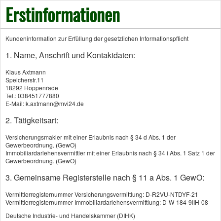
Erstinformationen
Kundeninformation zur Erfüllung der gesetzlichen Informationspflicht
1. Name, Anschrift und Kontaktdaten:
Klaus Axtmann
Interessieren Sie sich für das Thema
Speicherstr.11
18292 Hoppenrade
Erben, Schenken und/oder
Tel.: 038451777880
E-Mail: k.axtmann@mvi24.de
Vorsorgevollmacht?
2. Tätigkeitsart:
Versicherungsmakler mit einer Erlaubnis nach § 34 d Abs. 1 der
Gewerbeordnung. (GewO)
Auch hier bin ich Ihr wertvoller Ansprechpartner und helfe
Immobiliardarlehensvermittler mit einer Erlaubnis nach § 34 i Abs. 1 Satz 1 der
Gewerbeordnung. (GewO)
Ihnen u.a. mit meinem Netzwerk gern weiter.
3. Gemeinsame Registerstelle nach § 11 a Abs. 1 GewO:
Schreiben Sie mich einfach an.
Vermittlerregisternummer Versicherungsvermittlung: D-R2VU-NTDYF-21
Vermittlerregisternummer Immobiliardarlehensvermittlung: D-W-184-9IIH-08
Deutsche Industrie- und Handelskammer (DIHK)