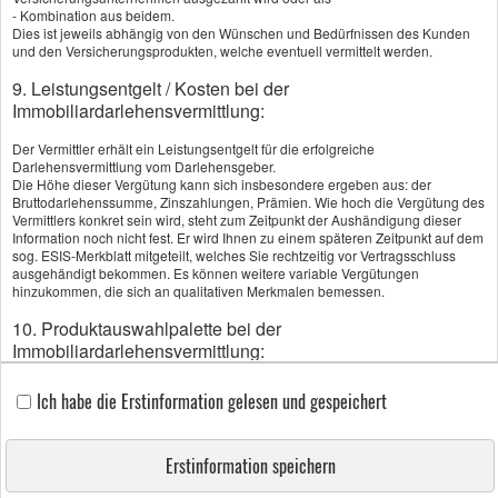
- Kombination aus beidem.
Dies ist jeweils abhängig von den Wünschen und Bedürfnissen des Kunden
Beschwerden
und den Versicherungsprodukten, welche eventuell vermittelt werden.
9. Leistungsentgelt / Kosten bei der
Cookies
Immobiliardarlehensvermittlung:
Der Vermittler erhält ein Leistungsentgelt für die erfolgreiche
Darlehensvermittlung vom Darlehensgeber.
Die Höhe dieser Vergütung kann sich insbesondere ergeben aus: der
Bruttodarlehenssumme, Zinszahlungen, Prämien. Wie hoch die Vergütung des
Vermittlers konkret sein wird, steht zum Zeitpunkt der Aushändigung dieser
Information noch nicht fest. Er wird Ihnen zu einem späteren Zeitpunkt auf dem
sog. ESIS-Merkblatt mitgeteilt, welches Sie rechtzeitig vor Vertragsschluss
ausgehändigt bekommen. Es können weitere variable Vergütungen
hinzukommen, die sich an qualitativen Merkmalen bemessen.
10. Produktauswahlpalette bei der
Immobiliardarlehensvermittlung:
Der Vermittler wird unabhängig tätig.
Ich habe die Erstinformation gelesen und gespeichert
11. Beratung bei der Immobiliardarlehensvermittlung:
Erstinformation speichern
Die Tätigkeit als Immobiliardarlehensvermittler beinhaltet auch Beratung.