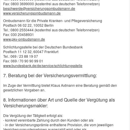
Die Daten werden über eine sichere SSL-Verbindung
Fax: 0800 3699000 (kostenfrei aus deutschen Telefonnetzen)
beschwerde@versicherungsombudsmann.de
übertragen.
www.versicherungsombudsmann.de
Ombudsmann für die Private Kranken- und Pflegeversicherung
* Pflichtfeld
Postfach 06 02 22, 10052 Berlin
Tel.: 0800 2550444 (kostenfrei aus deutschen Telefonnetzen)
Fax: 030 20458931
www.pkv-ombudsmann.de
Seite teilen:
Schlichtungsstelle bei der Deutschen Bundesbank
Postfach 11 12 32, 60047 Frankfurt
Tel.: 069 / 23 88 19 07
Fax: 069 / 70 90 90 99 01
www.bundesbank.de/de/service/schlichtungsstelle
7. Beratung bei der Versicherungsvermittlung:
Im Zuge der Vermittlung bietet Klaus Axtmann eine Beratung gemäß den
Impressum
gesetzlichen Vorgaben an.
8. Informationen über Art und Quelle der Vergütung als
Rechtliche Hinweise
Versicherungsmakler:
Datenschutz
Die Vergütung der Tätigkeit erfolgt als:
- konkret vereinbarte Zahlung durch den Kunden oder als
- in der Versicherungsprämie enthaltene Provision, die vom jeweiligen
Erstinformation
Versicherungsunternehmen ausgezahlt wird oder als